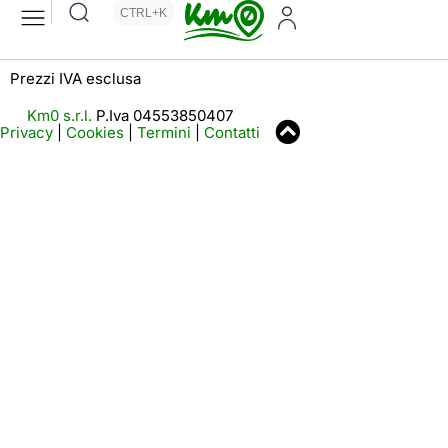
CTRL+K
Prezzi IVA esclusa
Km0 s.r.l.
P.Iva 04553850407
Privacy
|
Cookies
|
Termini
|
Contatti