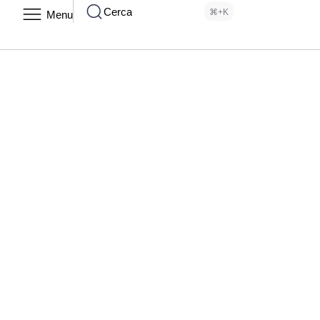
Cerca
⌘+K
Menu