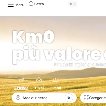
Cerca
⌘+K
Menu
Km0
più valore 
Prodotti Tipici a Chi
Aziende
Tipici
Eventi
Categorie