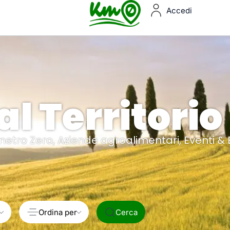
Accedi
al Territorio
lometro Zero, Aziende agroalimentari, Eventi &
Ordina per
Cerca