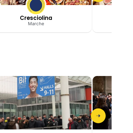
Cresciolina
Tort
Marche