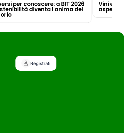
ersi per conoscere: a BIT 2026
Vini eroici e
stenibilità diventa l'anima del
aspettarsi 
torio
Registrati