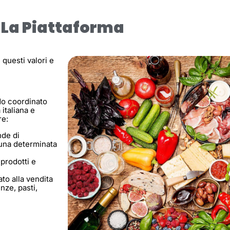
La Piattaforma
uesti valori e
do coordinato
italiana e
re:
nde di
i una determinata
 prodotti e
o alla vendita
nze, pasti,