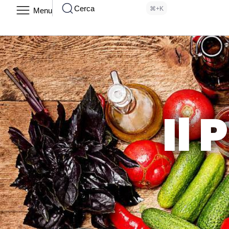
Cerca
⌘+K
Menu
Il