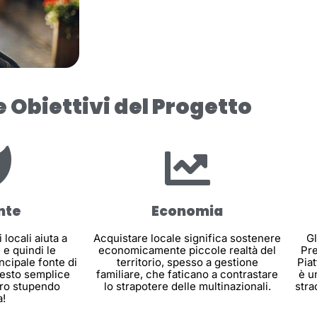
e Obiettivi del Progetto
nte
Economia
locali aiuta a
Acquistare locale significa sostenere
Gl
i e quindi le
economicamente piccole realtà del
Pre
ncipale fonte di
territorio, spesso a gestione
Piat
esto semplice
familiare, che faticano a contrastare
è u
stro stupendo
lo strapotere delle multinazionali.
stra
a!