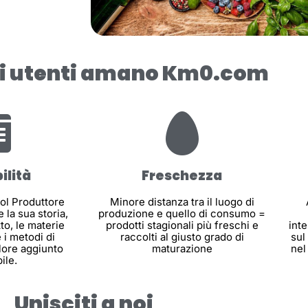
li utenti amano Km0.com
ilità
Freschezza
col Produttore
Minore distanza tra il luogo di
 la sua storia,
produzione e quello di consumo =
to, le materie
prodotti stagionali più freschi e
int
 i metodi di
raccolti al giusto grado di
sul
lore aggiunto
maturazione
nel
ile.
Unisciti a noi