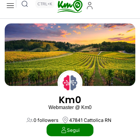
CTRL+K
Km0
Webmaster @ Km0
0 followers
47841 Cattolica RN
Segui