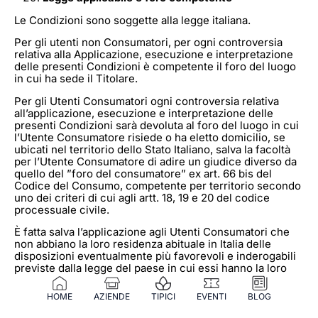
Le Condizioni sono soggette alla legge italiana.
Per gli utenti non Consumatori, per ogni controversia
relativa alla Applicazione, esecuzione e interpretazione
delle presenti Condizioni è competente il foro del luogo
in cui ha sede il Titolare.
Per gli Utenti Consumatori ogni controversia relativa
all’applicazione, esecuzione e interpretazione delle
presenti Condizioni sarà devoluta al foro del luogo in cui
l’Utente Consumatore risiede o ha eletto domicilio, se
ubicati nel territorio dello Stato Italiano, salva la facoltà
per l’Utente Consumatore di adire un giudice diverso da
quello del ”foro del consumatore” ex art. 66 bis del
Codice del Consumo, competente per territorio secondo
uno dei criteri di cui agli artt. 18, 19 e 20 del codice
processuale civile.
È fatta salva l’applicazione agli Utenti Consumatori che
non abbiano la loro residenza abituale in Italia delle
disposizioni eventualmente più favorevoli e inderogabili
previste dalla legge del paese in cui essi hanno la loro
residenza abituale, in particolare in relazione al termine
per l’esercizio del diritto di recesso, al termine per la
HOME
AZIENDE
TIPICI
EVENTI
BLOG
restituzione dei Prodotti, in caso di esercizio di tale
diritto, alle modalità e formalità della comunicazione del