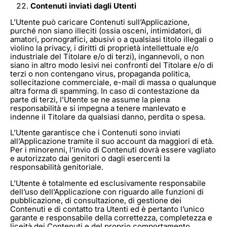
Contenuti inviati dagli Utenti
L’Utente può caricare Contenuti sull’Applicazione,
purché non siano illeciti (ossia osceni, intimidatori, di
amatori, pornografici, abusivi o a qualsiasi titolo illegali o
violino la privacy, i diritti di proprietà intellettuale e/o
industriale del Titolare e/o di terzi), ingannevoli, o non
siano in altro modo lesivi nei confronti del Titolare e/o di
terzi o non contengano virus, propaganda politica,
sollecitazione commerciale, e-mail di massa o qualunque
altra forma di spamming. In caso di contestazione da
parte di terzi, l’Utente se ne assume la piena
responsabilità e si impegna a tenere manlevato e
indenne il Titolare da qualsiasi danno, perdita o spesa.
L’Utente garantisce che i Contenuti sono inviati
all’Applicazione tramite il suo account da maggiori di età.
Per i minorenni, l’invio di Contenuti dovrà essere vagliato
e autorizzato dai genitori o dagli esercenti la
responsabilità genitoriale.
L’Utente è totalmente ed esclusivamente responsabile
dell’uso dell’Applicazione con riguardo alle funzioni di
pubblicazione, di consultazione, di gestione dei
Contenuti e di contatto tra Utenti ed è pertanto l’unico
garante e responsabile della correttezza, completezza e
liceità dei Contenuti e del proprio comportamento.