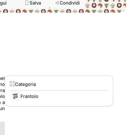
gui
Salva
Condividi
nel
ono
Categoria
era
Frantoio
olo
a a
 un