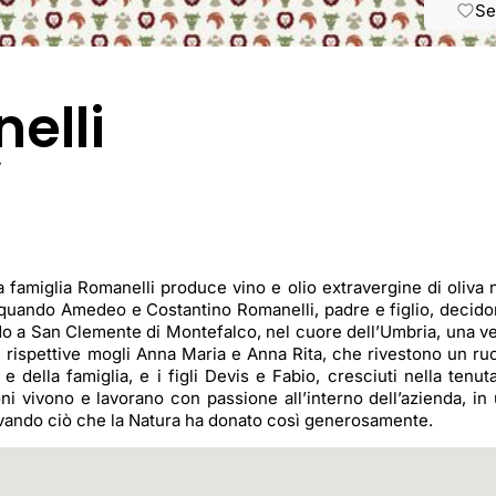
Se
elli
y
a famiglia Romanelli produce vino e olio extravergine di oliva 
78 quando Amedeo e Costantino Romanelli, padre e figlio, decid
ando a San Clemente di Montefalco, nel cuore dell’Umbria, una v
e rispettive mogli Anna Maria e Anna Rita, che rivestono un ru
 della famiglia, e i figli Devis e Fabio, cresciuti nella tenut
oni vivono e lavorano con passione all’interno dell’azienda, in
servando ciò che la Natura ha donato così generosamente.