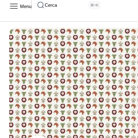
Cerca
⌘+K
Menu