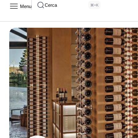
Cerca
⌘+K
Menu