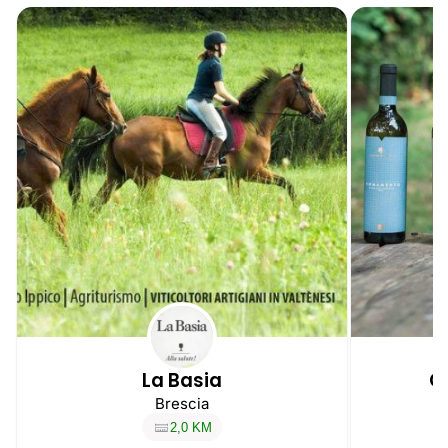
La Basia
C
Brescia
2,0 KM