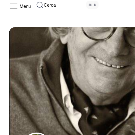
Cerca
⌘+K
Menu