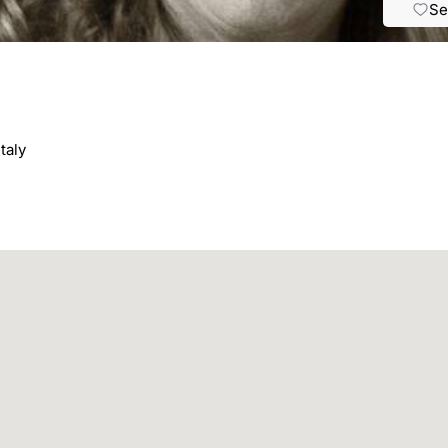
Se
taly