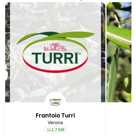
Frantoio Turri
T
Verona
1,7 KM