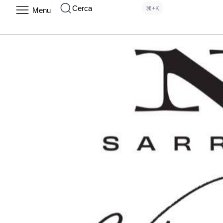
Cerca
⌘+K
Menu