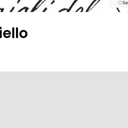
Se
ello