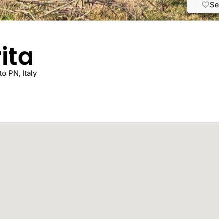
Se
ita
o PN, Italy