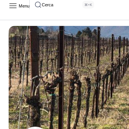
Cerca
⌘+K
Menu