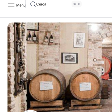
Cerca
⌘+K
Menu