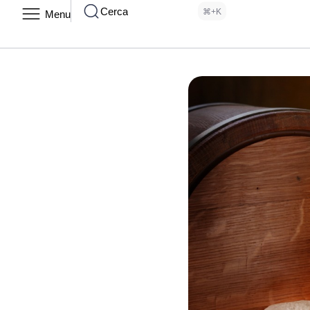
Cerca
⌘+K
Menu