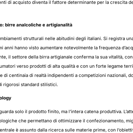
ti di acquisto diventa il fattore determinante per la crescita de
 birre analcoliche e artigianalità
biamenti strutturali nelle abitudini degli italiani. Si registra un
imi anni hanno visto aumentare notevolmente la frequenza d’acqui
e, il settore della birra artigianale conferma la sua vitalità, c
umatori verso prodotti di alta qualità e con un forte legame terr
 di centinaia di realtà indipendenti a competizioni nazionali, do
i rigorosi standard stilistici.
xology
uarda solo il prodotto finito, ma l’intera catena produttiva. L’at
logiche che permettano di ottimizzare il confezionamento, migli
ntrale è assunto dalla ricerca sulle materie prime, con l’obietti