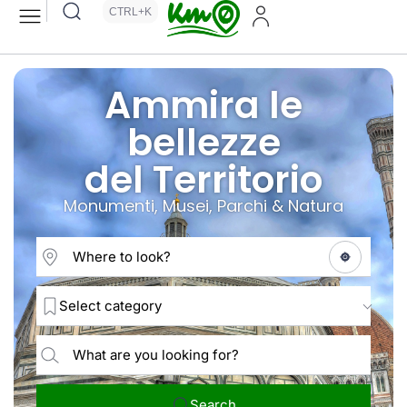
CTRL+K
Ammira le
bellezze
del Territorio
Monumenti, Musei, Parchi & Natura
Select category
Search