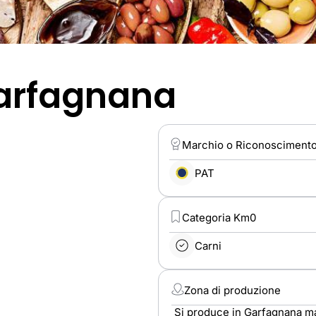
Garfagnana
Marchio o Riconosciment
PAT
Categoria Km0
Carni
Zona di produzione
Si produce in Garfagnana ma, 