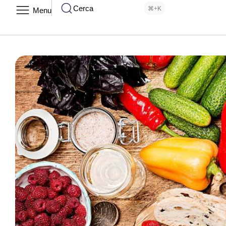
Cerca
⌘+K
Menu