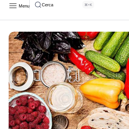
Cerca
⌘+K
Menu