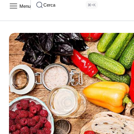
Cerca
⌘+K
Menu