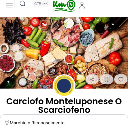
CTRL+K
Carciofo Monteluponese O
Scarciofeno
Marchio o Riconoscimento