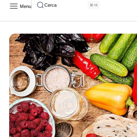
Cerca
⌘+K
Menu