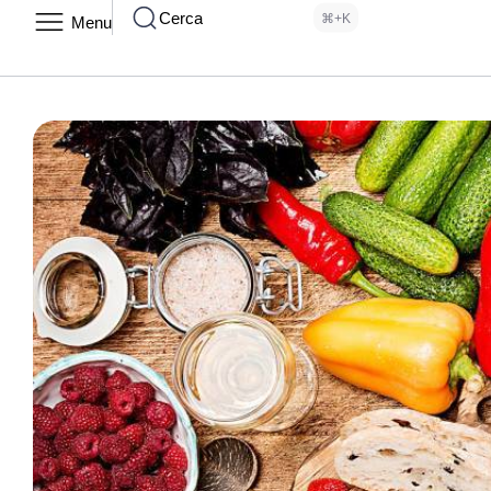
Cerca
⌘+K
Menu