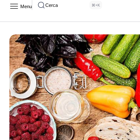
Cerca
⌘+K
Menu