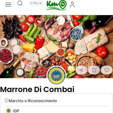
CTRL+K
Marrone Di Combai
Marchio o Riconoscimento
IGP