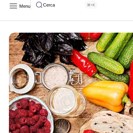
Cerca
⌘+K
Menu