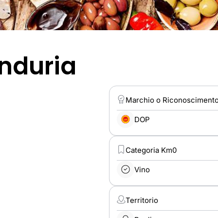
anduria
Marchio o Riconosciment
DOP
Categoria Km0
Vino
Territorio