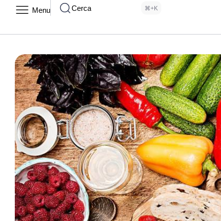
Cerca
⌘+K
Menu