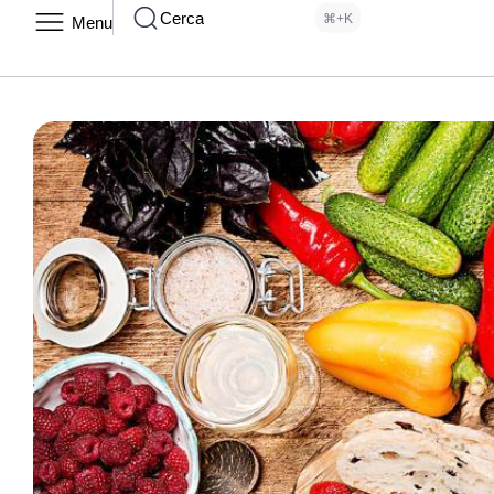
Cerca
⌘+K
Menu