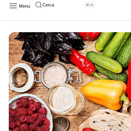
Cerca
⌘+K
Menu