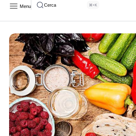
Cerca
⌘+K
Menu