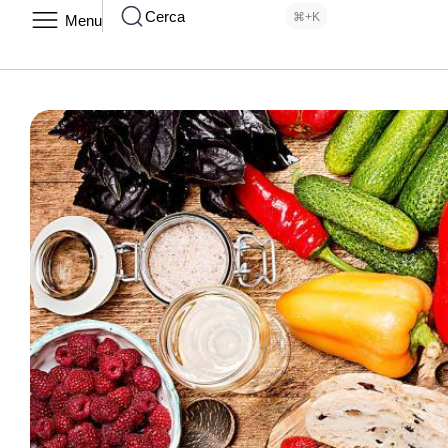
Cerca
⌘+K
Menu