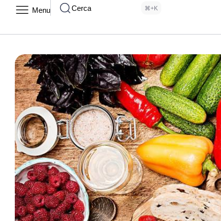
Cerca
⌘+K
Menu