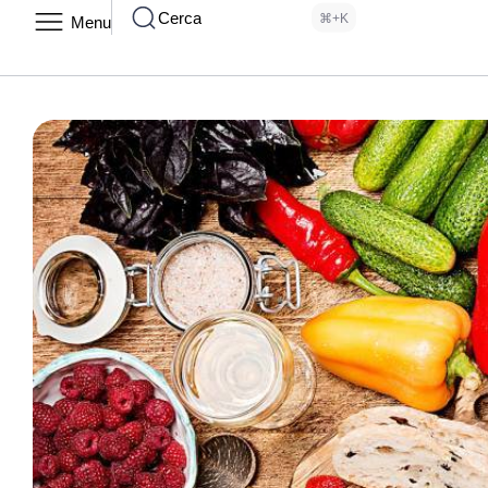
Cerca
⌘+K
Menu