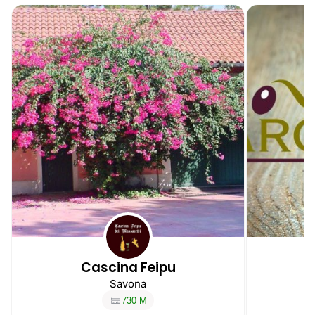
Cascina Feipu
Savona
730 M