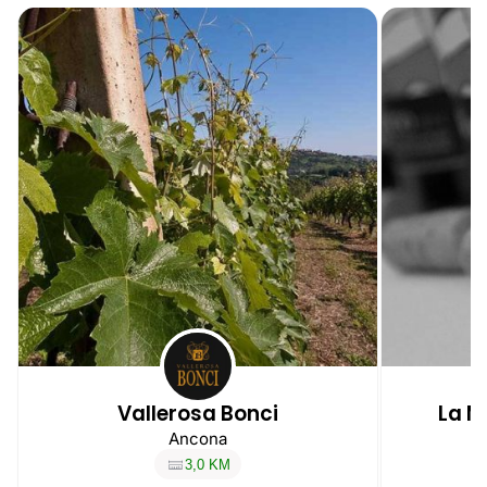
Vallerosa Bonci
La M
Ancona
3,0 KM