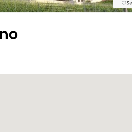
Se
ino