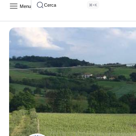
Cerca
⌘+K
Menu