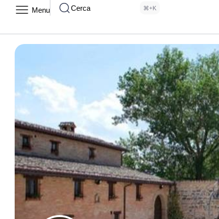
Cerca
⌘+K
Menu