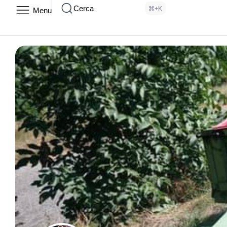
Cerca
⌘+K
Menu