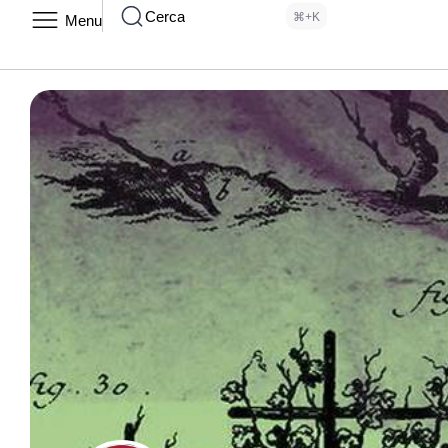
Cerca
⌘+K
Menu