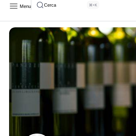
Cerca
⌘+K
Menu