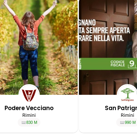
Podere Vecciano
San Patri
Rimini
Rimini
830 M
990 M