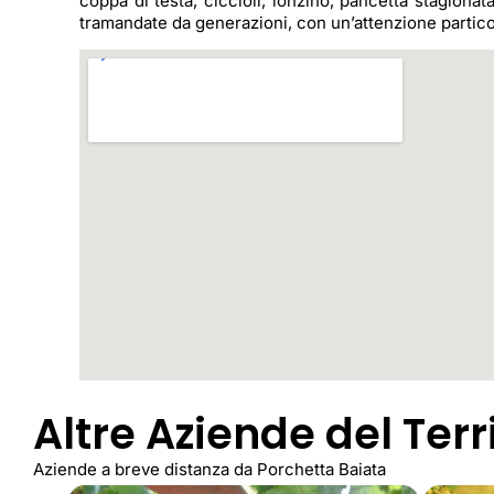
coppa di testa, ciccioli, lonzino, pancetta stagionat
tramandate da generazioni, con un’attenzione particola
Altre Aziende del Terr
Aziende a breve distanza da Porchetta Baiata