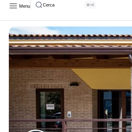
Cerca
⌘+K
Menu