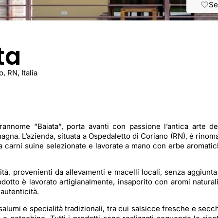
Se
ta
, RN, Italia
rannome “Baiata”, porta avanti con passione l’antica arte de
magna. L’azienda, situata a Ospedaletto di Coriano (RN), è rinom
 da carni suine selezionate e lavorate a mano con erbe aromati
lità, provenienti da allevamenti e macelli locali, senza aggiunta
odotto è lavorato artigianalmente, insaporito con aromi natural
utenticità.
salumi e specialità tradizionali, tra cui salsicce fresche e secc