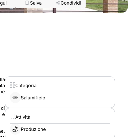
gui
Salva
Condividi
lla
ata
Categoria
che
Salumificio
 di
i e
Attività
Produzione
he,