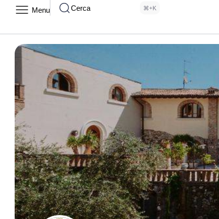
Cerca
⌘+K
Menu