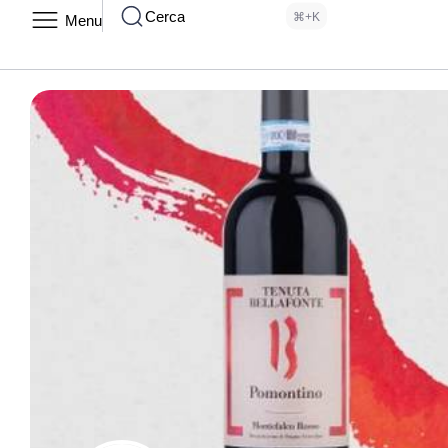
Cerca
⌘+K
Menu