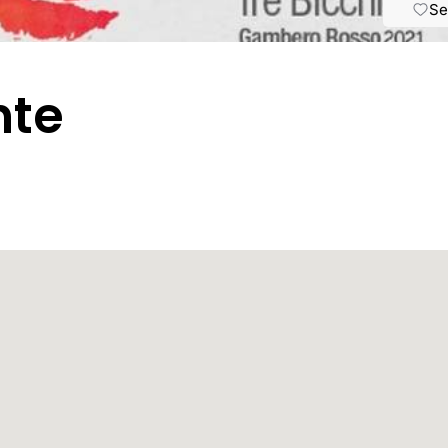
Se
nte