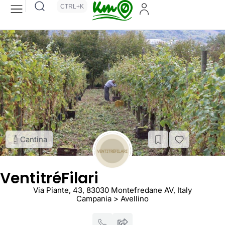
CTRL+K
Cantina
VentitréFilari
Via Piante, 43, 83030 Montefredane AV, Italy
Campania > Avellino