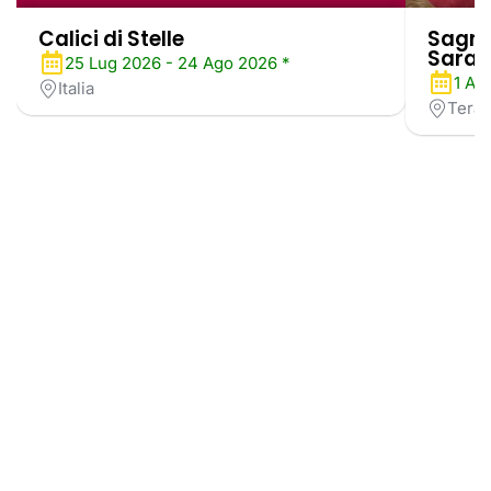
Calici di Stelle
Sagra
Sarag
25 Lug 2026 - 24 Ago 2026 *
1 Ag
Italia
Tera