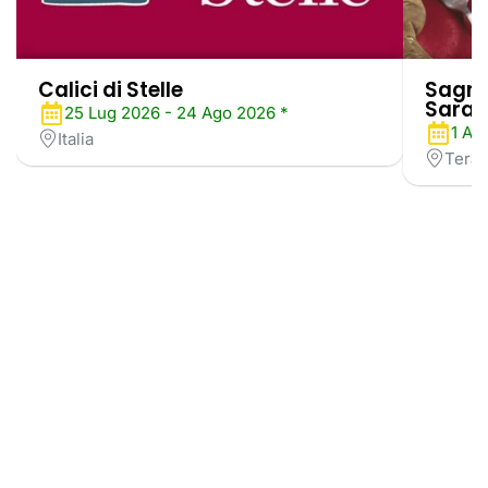
Calici di Stelle
Sagra
Sarag
25 Lug 2026 - 24 Ago 2026 *
1 Ag
Italia
Tera