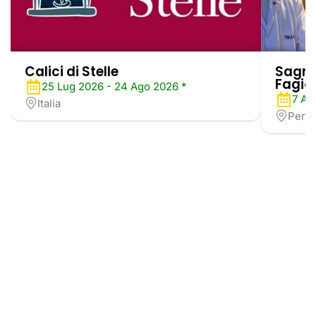
Calici di Stelle
Sagra 
Fagiol
25 Lug 2026 - 24 Ago 2026 *
7 Ag
Italia
Perug