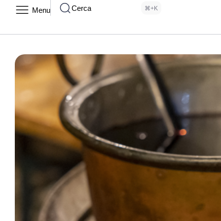
Cerca
⌘+K
Menu