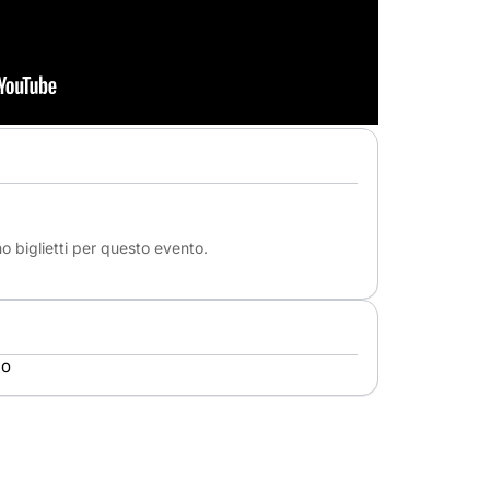
e
o biglietti per questo evento.
no