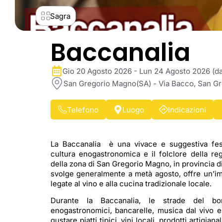
Sagra
Baccanalia
Gio 20 Agosto 2026 - Lun 24 Agosto 2026 (dat
San Gregorio Magno(SA) - Via Bacco, San Gre
Telefono
Luogo
Indicazioni
La Baccanalia è una vivace e suggestiva fest
cultura enogastronomica e il folclore della re
della zona di San Gregorio Magno, in provincia d
svolge generalmente a metà agosto, offre un’i
legate al vino e alla cucina tradizionale locale.
Durante la Baccanalia, le strade del b
enogastronomici, bancarelle, musica dal vivo e 
gustare piatti tipici, vini locali, prodotti artigia