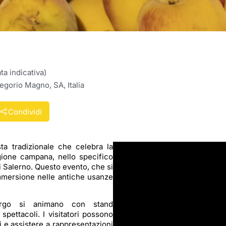
a indicativa)
gorio Magno, SA, Italia
Condividi
a tradizionale che celebra la
gione campana, nello specifico
i Salerno. Questo evento, che si
mmersione nelle antiche usanze
orgo si animano con stand
spettacoli. I visitatori possono
nali e assistere a rappresentazioni