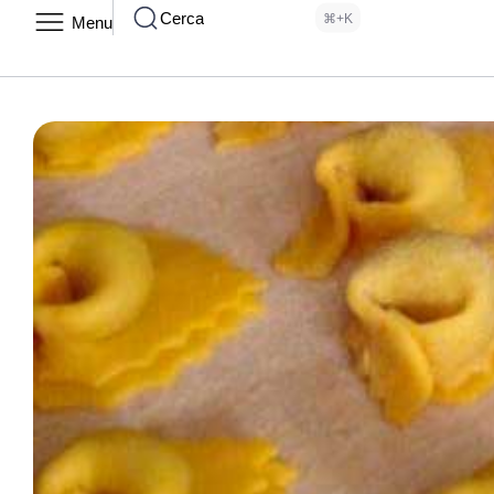
Cerca
⌘+K
Menu