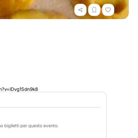
ch?v=IDvg1Sdn9k8
e
o biglietti per questo evento.