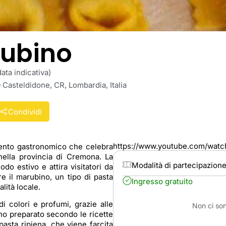
rubino
ta indicativa)
 Casteldidone, CR, Lombardia, Italia
Condividi
https://www.youtube.com/wat
vento gastronomico che celebra
a nella provincia di Cremona. La
Modalità di partecipazion
do estivo e attira visitatori da
re il marubino, un tipo di pasta
Ingresso gratuito
lità locale.
i colori e profumi, grazie alle
Non ci son
o preparato secondo le ricette
 pasta ripiena, che viene farcita