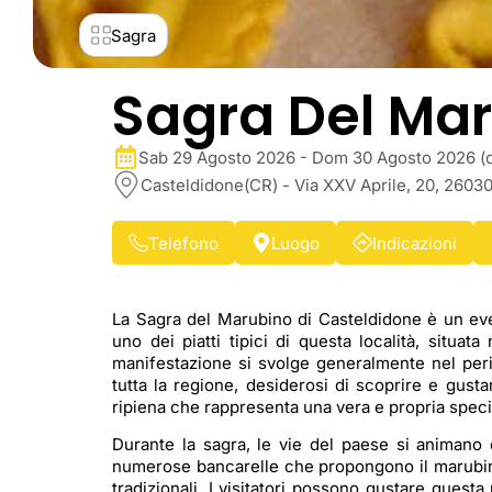
Sagra
Sagra Del Ma
Sab 29 Agosto 2026 - Dom 30 Agosto 2026 (da
Casteldidone(CR) - Via XXV Aprile, 20, 26030
Telefono
Luogo
Indicazioni
La Sagra del Marubino di Casteldidone è un e
uno dei piatti tipici di questa località, situat
manifestazione si svolge generalmente nel perio
tutta la regione, desiderosi di scoprire e gusta
ripiena che rappresenta una vera e propria specia
Durante la sagra, le vie del paese si animano d
numerose bancarelle che propongono il marubin
tradizionali. I visitatori possono gustare questa