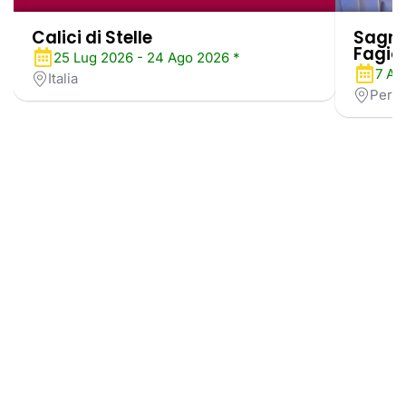
Calici di Stelle
Sagra 
Fagiol
25 Lug 2026 - 24 Ago 2026 *
7 Ag
Italia
Perug