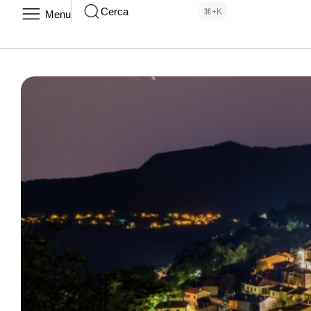
Cerca
⌘+K
Menu